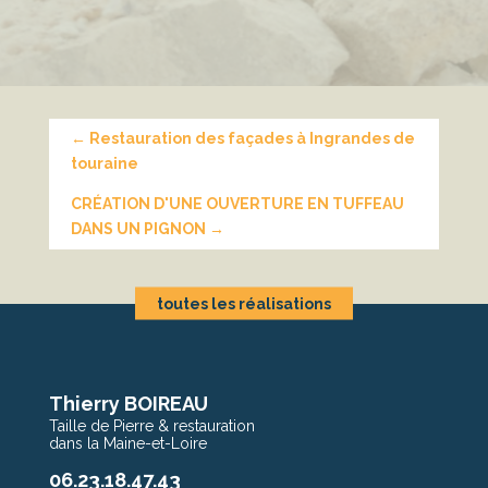
←
Restauration des façades à Ingrandes de
touraine
CRÉATION D'UNE OUVERTURE EN TUFFEAU
DANS UN PIGNON
→
toutes les réalisations
Thierry BOIREAU
Taille de Pierre & restauration
dans la Maine-et-Loire
06.23.18.47.43