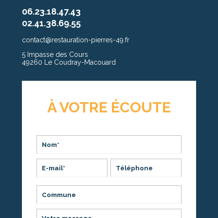
06.23.18.47.43
02.41.38.69.55
contact@restauration-pierres-49.fr
5 Impasse des Cours
49260 Le Coudray-Macouard
À VOTRE ÉCOUTE