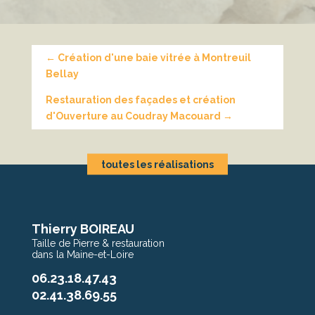
←
Création d'une baie vitrée à Montreuil
Bellay
Restauration des façades et création
d'Ouverture au Coudray Macouard
→
toutes les réalisations
Thierry BOIREAU
Taille de Pierre & restauration
dans la Maine-et-Loire
06.23.18.47.43
02.41.38.69.55