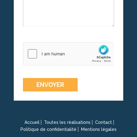
Veuillez
laisser
ce
champ
vide.
Accueil
Toutes les réalisations
Contact
Politique de confidentialité
Mentions légales